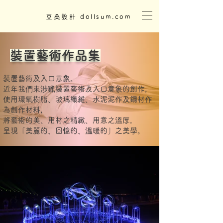
豆桑設計 dollsum.com
裝置藝術作品集
​裝置藝術及入口意象。
近年我們來涉獵裝置藝術及入口意象的創作
，
​使用環氧樹脂、玻璃纖維、水泥泥作及鋼材作
為創作材料，
將藝術的美、用材之精緻、用意之溫厚，
​呈現「美麗的、回憶的、溫暖的」之美學。